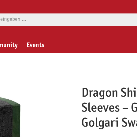
munity
Events
Dragon Shi
Sleeves – G
Golgari S