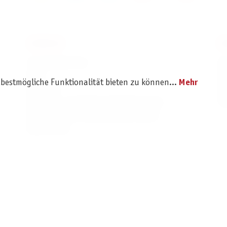
SERVICE
I
Ersatzteilservice
I
AGB
K
 bestmögliche Funktionalität bieten zu können...
Mehr
Widerruf
D
Versand- und Zahlungsbedingungen
Pr
Batterie- und Verpackungshinweise
B2B Portal