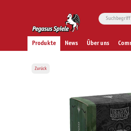
Produkte
News
Über uns
Com
Zurück
Bildergalerie überspringen