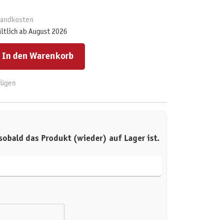
rsandkosten
ältlich ab August 2026
ert ein oder benutze die Schaltflächen um die Anzahl zu erhöhen oder zu reduzieren.
In den Warenkorb
fügen
sobald das Produkt (wieder) auf Lager ist.