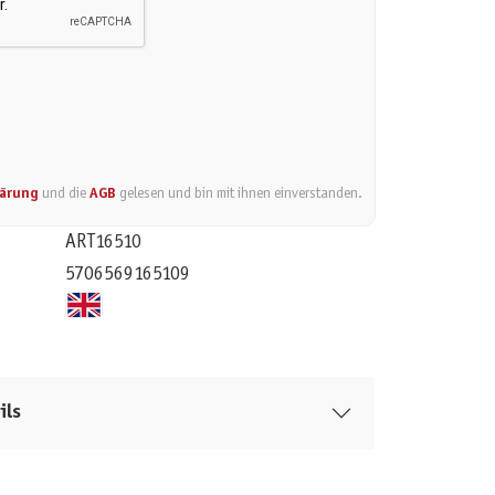
lärung
und die
AGB
gelesen und bin mit ihnen einverstanden.
ART16510
5706569165109
ils