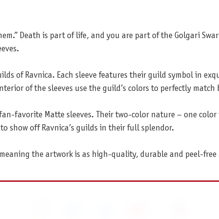
hem.” Death is part of life, and you are part of the Golgari Sw
eeves.
uilds of Ravnica. Each sleeve features their guild symbol in exq
terior of the sleeves use the guild’s colors to perfectly match
fan-favorite Matte sleeves. Their two-color nature – one color 
to show off Ravnica’s guilds in their full splendor.
 meaning the artwork is as high-quality, durable and peel-free 