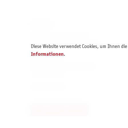
KONTAKT
Pegasus Spiele Verlags- und
Medienvertriebsgesellschaft mbH
Diese Website verwendet Cookies, um Ihnen die
Informationen
.
Am Straßbach 3
61169 Friedberg (Deutschland)
+49 6031 72170
Kontaktformular
Bestellung widerrufen