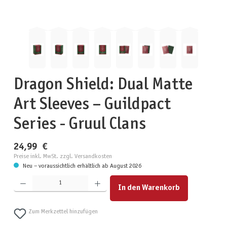
Dragon Shield: Dual Matte
Art Sleeves – Guildpact
Series - Gruul Clans
24,99 €
Preise inkl. MwSt. zzgl. Versandkosten
Neu – voraussichtlich erhältlich ab August 2026
Produkt Anzahl: Gib den gewünschten Wert ein oder benutze die Schaltflächen um die Anzahl zu erhöhen
In den Warenkorb
Zum Merkzettel hinzufügen