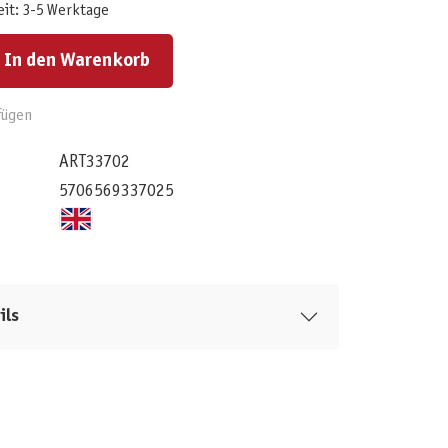
eit: 3-5 Werktage
ert ein oder benutze die Schaltflächen um die Anzahl zu erhöhen oder zu reduzieren.
In den Warenkorb
fügen
ART33702
5706569337025
ils