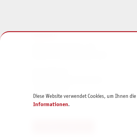
KONTAKT
Pegasus Spiele Verlags- und
Medienvertriebsgesellschaft mbH
Am Straßbach 3
61169 Friedberg (Deutschland)
+49 6031 72170
Diese Website verwendet Cookies, um Ihnen die
Kontaktformular
Informationen
.
Bestellung widerrufen