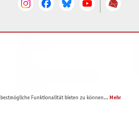
SERVICE
I
Ersatzteilservice
I
AGB
K
Widerruf
D
Versand- und Zahlungsbedingungen
Pr
Batterie- und Verpackungshinweise
B2B Portal
 bestmögliche Funktionalität bieten zu können...
Mehr