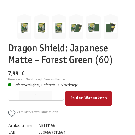
Dragon Shield: Japanese
Matte – Forest Green (60)
7,99 €
Preise inkl. MwSt. zzgl. Versandkosten
Sofort verfügbar, Lieferzeit: 3-5 Werktage
Produkt Anzahl: Gib den gewünschten Wert ein oder benutze die Schaltflächen um die Anzahl zu erhöhen
In den Warenkorb
Zum Merkzettel hinzufügen
Artikelnummer:
ART11156
EAN:
5706569111564