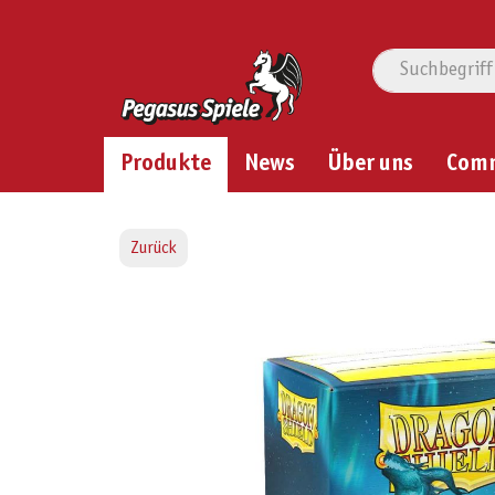
Produkte
News
Über uns
Com
Zurück
Bildergalerie überspringen