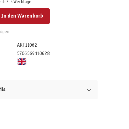
eit: 3-5 Werktage
ert ein oder benutze die Schaltflächen um die Anzahl zu erhöhen oder zu reduzieren.
In den Warenkorb
fügen
ART11062
5706569110628
ils