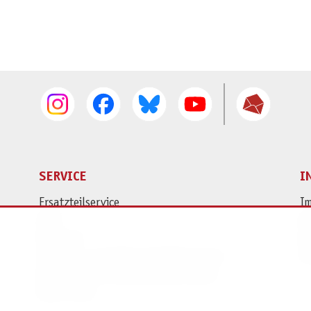
SERVICE
I
Ersatzteilservice
I
AGB
K
Widerruf
D
Versand- und Zahlungsbedingungen
Pr
Batterie- und Verpackungshinweise
B2B Portal