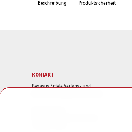
Beschreibung
Produktsicherheit
KONTAKT
Pegasus Spiele Verlags- und
Medienvertriebsgesellschaft mbH
Am Straßbach 3
61169 Friedberg (Deutschland)
+49 6031 72170