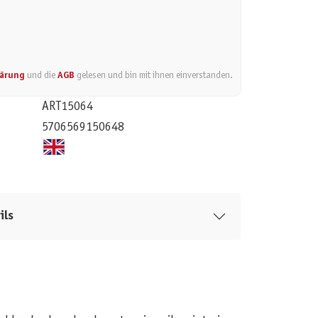
lärung
und die
AGB
gelesen und bin mit ihnen einverstanden.
ART15064
5706569150648
ils