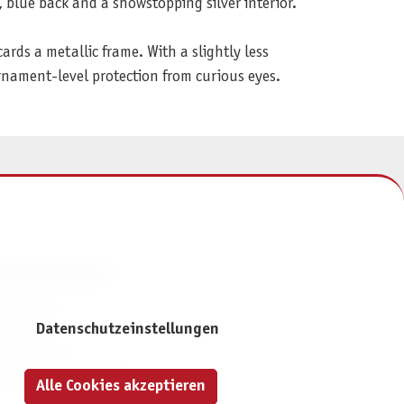
 blue back and a showstopping silver interior.
cards a metallic frame. With a slightly less
rnament-level protection from curious eyes.
NFORMATIONEN
mpressum
Datenschutzeinstellungen
ontakt
atenschutz
ivatsphäre-Einstellungen
Alle Cookies akzeptieren