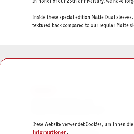
In honor of our 25th anniversary, we have forge
Inside these special edition Matte Dual sleeves, 
textured back compared to our regular Matte sl
KONTAKT
Pegasus Spiele Verlags- und
Medienvertriebsgesellschaft mbH
Diese Website verwendet Cookies, um Ihnen die
Am Straßbach 3
Informationen
.