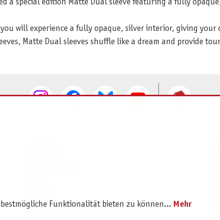
d a special edition Matte Dual sleeve featuring a fully opaque,
you will experience a fully opaque, silver interior, giving your 
eeves, Matte Dual sleeves shuffle like a dream and provide tou
SERVICE
I
Ersatzteilservice
I
AGB
K
Widerruf
D
 bestmögliche Funktionalität bieten zu können...
Mehr
Versand- und Zahlungsbedingungen
Pr
Batterie- und Verpackungshinweise