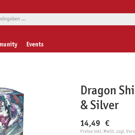
munity
Events
Dragon Shi
& Silver
14,49 €
Preise inkl. MwSt. zzgl. Ve