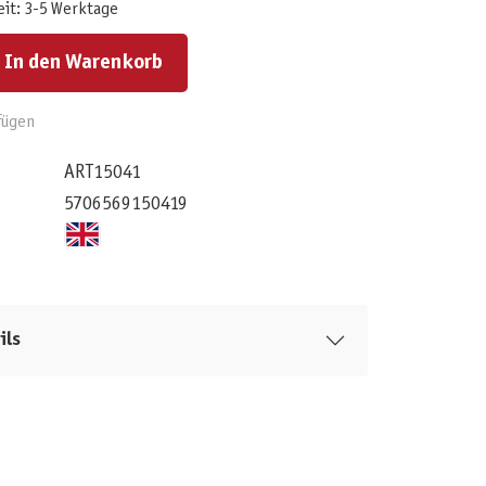
eit: 3-5 Werktage
ert ein oder benutze die Schaltflächen um die Anzahl zu erhöhen oder zu reduzieren.
In den Warenkorb
fügen
ART15041
5706569150419
ils