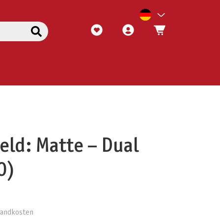
eld: Matte – Dual
0)
rsandkosten