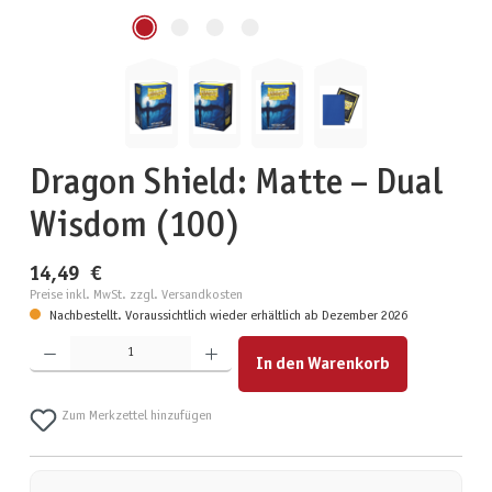
Dragon Shield: Matte – Dual
Wisdom (100)
14,49 €
Preise inkl. MwSt. zzgl. Versandkosten
Nachbestellt. Voraussichtlich wieder erhältlich ab Dezember 2026
Produkt Anzahl: Gib den gewünschten Wert ein oder benutze die Schaltflächen um die Anzahl zu erhöhen
In den Warenkorb
Zum Merkzettel hinzufügen