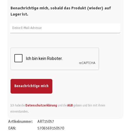
Benachrichtige mich, sobald das Produkt (wieder) auf
Lager ist.
Deine E-Mail-Adresse
Benachrichtige mich
Ich habe die
Datenschutzerklärung
und die
AGB
gelesen und bin mit ihnen
einverstanden.
Artikelnummer:
ART15057
EAN:
5706569150570