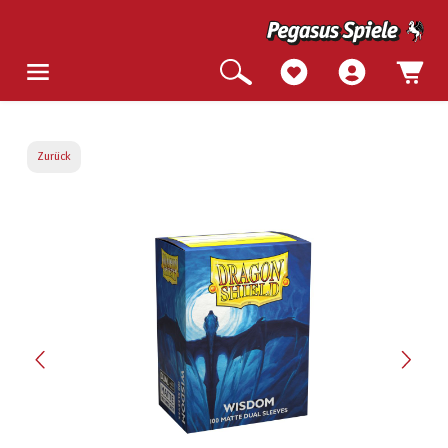
Zurück
Bildergalerie überspringen