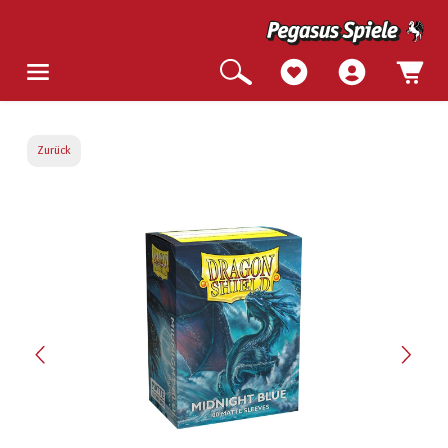
Zurück
Bildergalerie überspringen