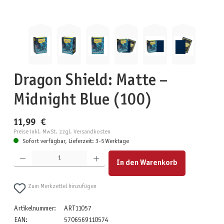
Dragon Shield: Matte –
Midnight Blue (100)
11,99 €
Preise inkl. MwSt. zzgl. Versandkosten
Sofort verfügbar, Lieferzeit: 3-5 Werktage
Produkt Anzahl: Gib den gewünschten Wert ein oder benutze die Schaltflächen um die Anzahl zu erhöhen
In den Warenkorb
Zum Merkzettel hinzufügen
Artikelnummer:
ART11057
EAN:
5706569110574