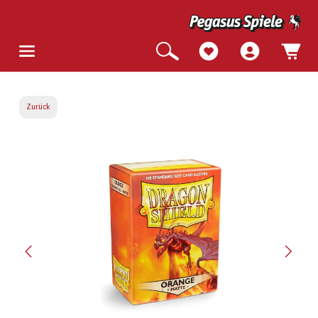
Zurück
Bildergalerie überspringen