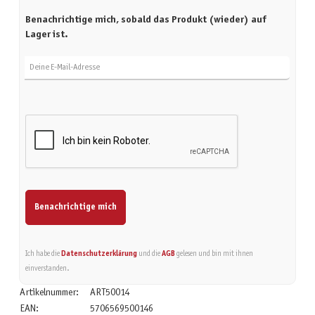
Benachrichtige mich, sobald das Produkt (wieder) auf
Lager ist.
Deine E-Mail-Adresse
Benachrichtige mich
Ich habe die
Datenschutzerklärung
und die
AGB
gelesen und bin mit ihnen
einverstanden.
Artikelnummer:
ART50014
EAN:
5706569500146