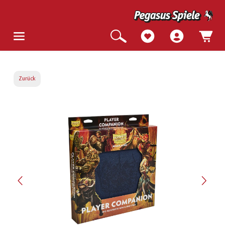
Zurück
Bildergalerie überspringen