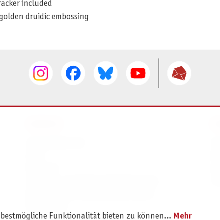
racker included
 golden druidic embossing
SERVICE
I
Ersatzteilservice
I
AGB
K
Widerruf
D
Versand- und Zahlungsbedingungen
Pr
Batterie- und Verpackungshinweise
B2B Portal
 bestmögliche Funktionalität bieten zu können...
Mehr