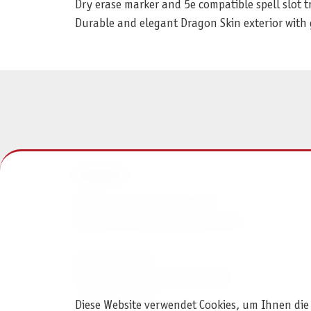
Dry erase marker and 5e compatible spell slot t
Durable and elegant Dragon Skin exterior with
KONTAKT
Pegasus Spiele Verlags- und
Medienvertriebsgesellschaft mbH
Am Straßbach 3
61169 Friedberg (Deutschland)
+49 6031 72170
Diese Website verwendet Cookies, um Ihnen die