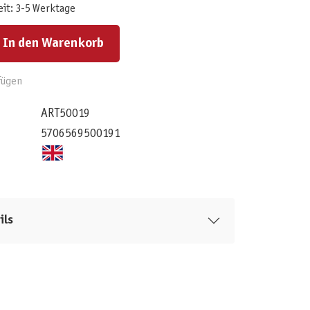
eit: 3-5 Werktage
ert ein oder benutze die Schaltflächen um die Anzahl zu erhöhen oder zu reduzieren.
In den Warenkorb
fügen
ART50019
5706569500191
ils