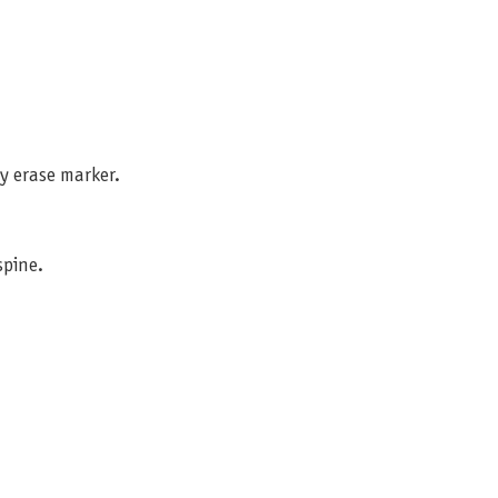
ry erase marker.
spine.