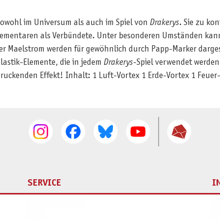
 sowohl im Universum als auch im Spiel von
Drakerys
. Sie zu ko
lementaren als Verbündete. Unter besonderen Umständen kann
 der Maelstrom werden für gewöhnlich durch Papp-Marker darges
lastik-Elemente, die in jedem
Drakerys
-Spiel verwendet werden
ndruckenden Effekt! Inhalt: 1 Luft-Vortex 1 Erde-Vortex 1 Feue
SERVICE
I
Ersatzteilservice
I
AGB
K