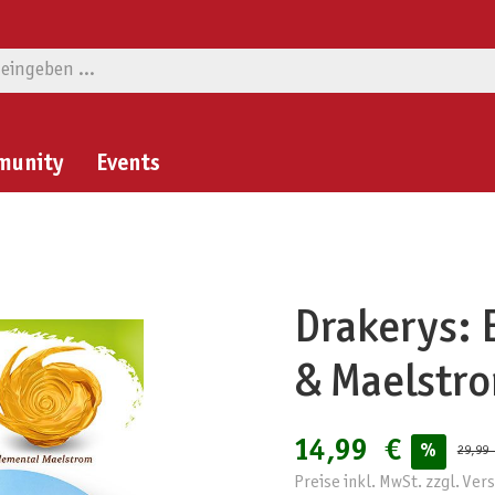
munity
Events
Drakerys: 
& Maelstr
14,99 €
%
29,99
Preise inkl. MwSt. zzgl. Ve