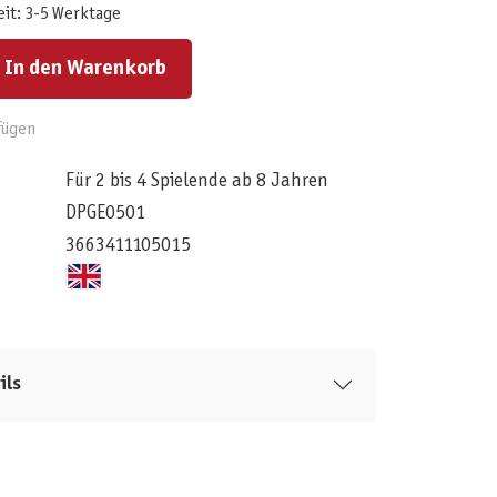
eit: 3-5 Werktage
ert ein oder benutze die Schaltflächen um die Anzahl zu erhöhen oder zu reduzieren.
In den Warenkorb
fügen
Für 2 bis 4 Spielende ab 8 Jahren
DPGE0501
3663411105015
ils