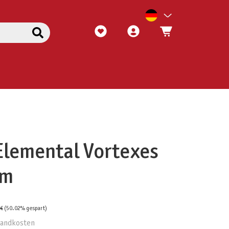
Elemental Vortexes
om
 €
(50.02% gespart)
rsandkosten