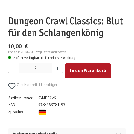
Dungeon Crawl Classics: Blut
für den Schlangenkönig
10,00 €
Preise inkl. MwSt. zzgl. Versandkosten
Sofort verfügbar, Lieferzeit: 3-5 Werktage
Produkt Anzahl: Gib den gewünschten Wert ein oder benutze die Schaltflächen um die Anzahl zu erhöhen
In den Warenkorb
Zum Merkzettel hinzufügen
Artikelnummer:
SYMDCC26
EAN:
9783963781193
Sprache: