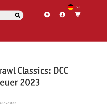
awl Classics: DCC
teuer 2023
rsandkosten