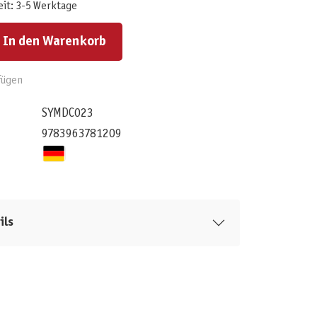
eit: 3-5 Werktage
ert ein oder benutze die Schaltflächen um die Anzahl zu erhöhen oder zu reduzieren.
In den Warenkorb
fügen
SYMDC023
9783963781209
ils