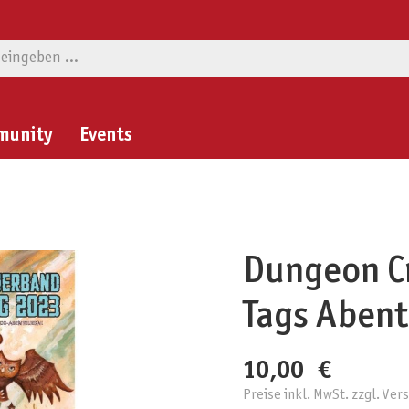
munity
Events
Dungeon Cr
Tags Aben
10,00 €
Preise inkl. MwSt. zzgl. Ve