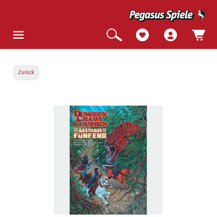
Zurück
Bildergalerie überspringen