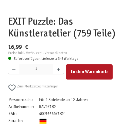
EXIT Puzzle: Das
Künstleratelier (759 Teile)
16,99 €
Preise inkl. MwSt. zzgl. Versandkosten
Sofort verfügbar, Lieferzeit: 3-5 Werktage
Produkt Anzahl: Gib den gewünschten Wert ein oder benutze die Schaltflächen um die Anzahl zu erhöhen
In den Warenkorb
Zum Merkzettel hinzufügen
Personenzahl:
Für 1 Spielende ab 12 Jahren
Artikelnummer:
RAV16782
EAN:
4005556167821
Sprache: