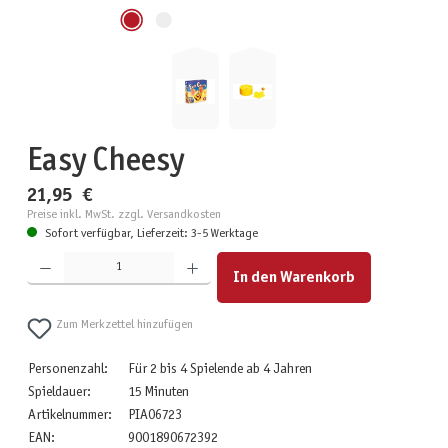
Easy Cheesy
21,95 €
Preise inkl. MwSt. zzgl. Versandkosten
Sofort verfügbar, Lieferzeit: 3-5 Werktage
Produkt Anzahl: Gib den gewünschten Wert ein oder benutze die Schaltflächen um die Anzahl zu erhöhen
In den Warenkorb
Zum Merkzettel hinzufügen
Personenzahl:
Für 2 bis 4 Spielende ab 4 Jahren
Spieldauer:
15 Minuten
Artikelnummer:
PIA06723
EAN:
9001890672392