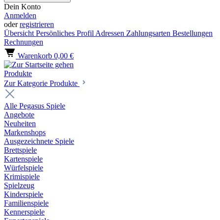
Dein Konto
Anmelden
oder
registrieren
Übersicht
Persönliches Profil
Adressen
Zahlungsarten
Bestellungen
Rechnungen
Warenkorb
0,00 €
Produkte
Zur Kategorie Produkte
Alle Pegasus Spiele
Angebote
Neuheiten
Markenshops
Ausgezeichnete Spiele
Brettspiele
Kartenspiele
Würfelspiele
Krimispiele
Spielzeug
Kinderspiele
Familienspiele
Kennerspiele