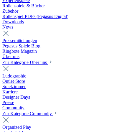
Expertenspiele
Rollenspiele & Bücher
Zubehör
Rollenspiel-PDFs (Pegasus Digital)
Downloads
News
Pressemitteilungen
Pegasus Spiele Blog
Ringbote Magazin
Über uns
Zur Kategorie Über uns
Ludographie
Outlet-Store
Spielzimmer
Karriere
Designer Days
Presse
Community
Zur Kategorie Community
Organized Play