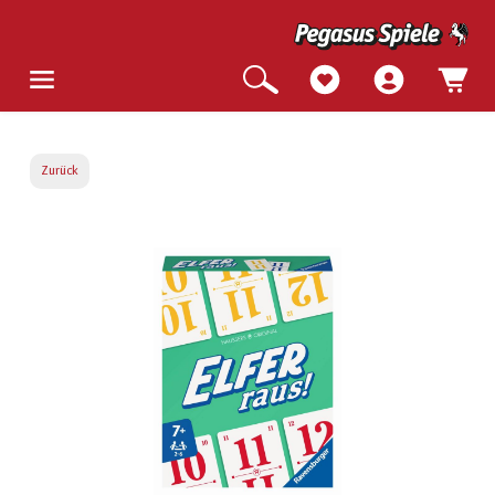
Zurück
Bildergalerie überspringen