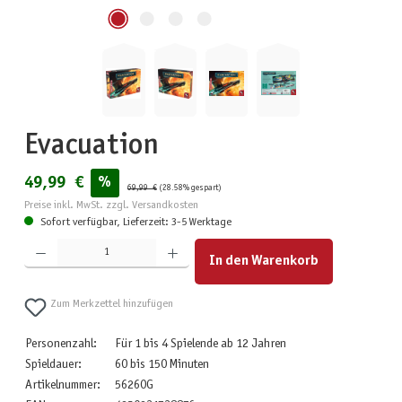
Evacuation
49,99 €
%
69,99 €
(28.58% gespart)
Preise inkl. MwSt. zzgl. Versandkosten
Sofort verfügbar, Lieferzeit: 3-5 Werktage
Produkt Anzahl: Gib den gewünschten Wert ein oder benutze die Schaltflächen um die Anzahl zu erhöhen
In den Warenkorb
Zum Merkzettel hinzufügen
Personenzahl:
Für 1 bis 4 Spielende ab 12 Jahren
Spieldauer:
60 bis 150 Minuten
Artikelnummer:
56260G