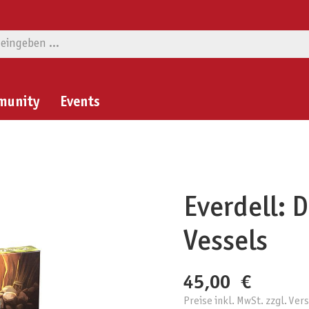
munity
Events
Everdell: 
Vessels
45,00 €
Preise inkl. MwSt. zzgl. Ve