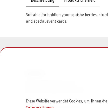
Beschreibung
Produktsicherheit
Suitable for holding your squishy berries, stur
and special event cards.
KONTAKT
Pegasus Spiele Verlags- und
Medienvertriebsgesellschaft mbH
Diese Website verwendet Cookies, um Ihnen die
Am Straßbach 3
Informationen
.