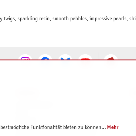
dy twigs, sparkling resin, smooth pebbles, impressive pearls, s
SERVICE
I
Ersatzteilservice
I
AGB
K
Widerruf
D
 bestmögliche Funktionalität bieten zu können...
Mehr
Versand- und Zahlungsbedingungen
Pr