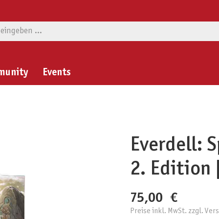
munity
Events
Everdell: S
2. Edition
75,00 €
Preise inkl. MwSt. zzgl. Ve