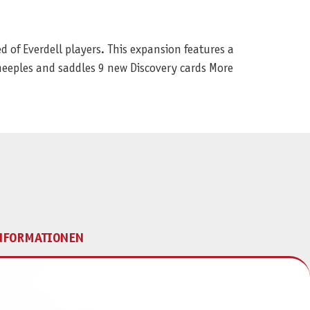
 of Everdell players. This expansion features a
 meeples and saddles 9 new Discovery cards More
NFORMATIONEN
mpressum
ontakt
atenschutz