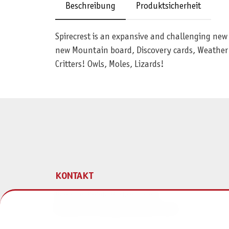
Beschreibung
Produktsicherheit
Spirecrest is an expansive and challenging new 
new Mountain board, Discovery cards, Weather c
Critters! Owls, Moles, Lizards!
KONTAKT
Pegasus Spiele Verlags- und
Medienvertriebsgesellschaft mbH