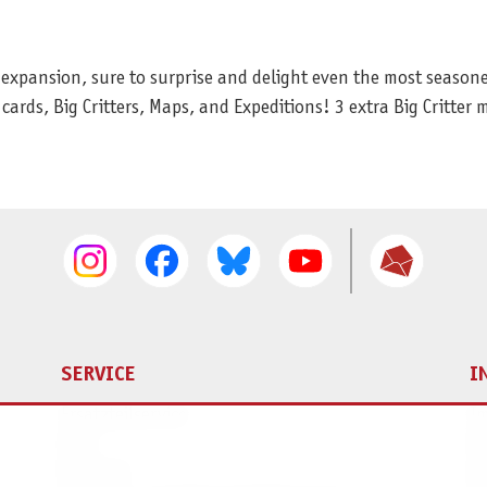
expansion, sure to surprise and delight even the most seasoned
ards, Big Critters, Maps, and Expeditions! 3 extra Big Critter
SERVICE
I
Ersatzteilservice
I
AGB
K
Widerruf
D