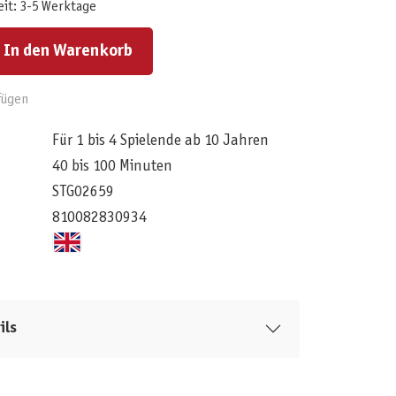
eit: 3-5 Werktage
ert ein oder benutze die Schaltflächen um die Anzahl zu erhöhen oder zu reduzieren.
In den Warenkorb
fügen
Für 1 bis 4 Spielende ab 10 Jahren
40 bis 100 Minuten
STG02659
810082830934
ils