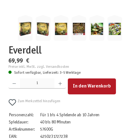
Everdell
69,99 €
Preise inkl. MwSt. zzgl. Versandkosten
Sofort verfügbar, Lieferzeit: 3-5 Werktage
Produkt Anzahl: Gib den gewünschten Wert ein oder benutze die Schaltflächen um die Anzahl zu erhöhen
In den Warenkorb
Zum Merkzettel hinzufügen
Personenzahl:
Für 1 bis 4 Spielende ab 10 Jahren
Spieldauer:
40 bis 80 Minuten
Artikelnummer:
57600G
EAN:
4250231727238