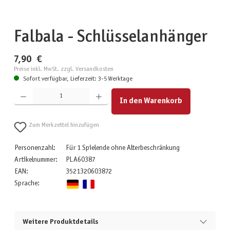
Falbala - Schlüsselanhänger
7,90 €
Preise inkl. MwSt. zzgl. Versandkosten
Sofort verfügbar, Lieferzeit: 3-5 Werktage
Produkt Anzahl: Gib den gewünschten Wert ein oder benutze die Schaltflächen um die Anzahl zu erhöhen
In den Warenkorb
Zum Merkzettel hinzufügen
Personenzahl:
Für 1 Spielende ohne Alterbeschränkung
Artikelnummer:
PLA60387
EAN:
3521320603872
Sprache:
Weitere Produktdetails