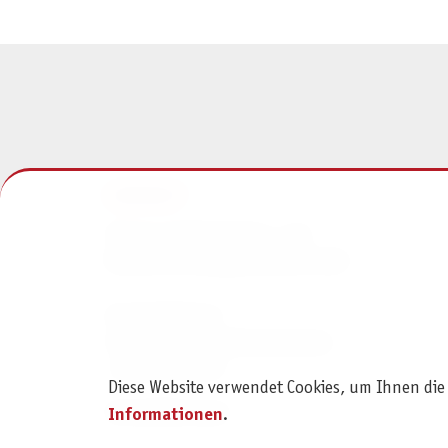
KONTAKT
Pegasus Spiele Verlags- und
Medienvertriebsgesellschaft mbH
Am Straßbach 3
61169 Friedberg (Deutschland)
+49 6031 72170
Diese Website verwendet Cookies, um Ihnen die
Kontaktformular
Informationen
.