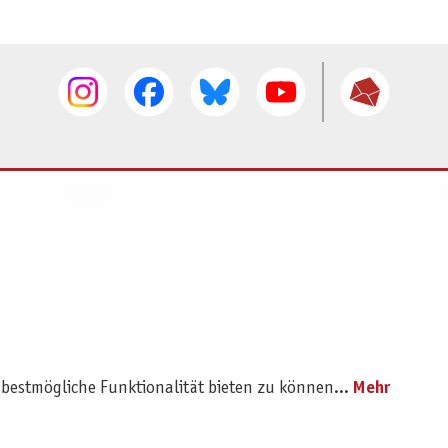
SERVICE
I
Ersatzteilservice
I
AGB
K
Widerruf
D
Versand- und Zahlungsbedingungen
Pr
Batterie- und Verpackungshinweise
B2B Portal
 bestmögliche Funktionalität bieten zu können...
Mehr