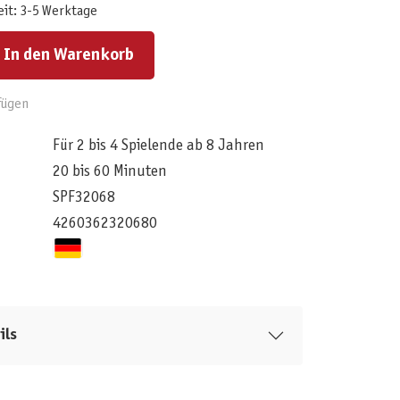
eit: 3-5 Werktage
ert ein oder benutze die Schaltflächen um die Anzahl zu erhöhen oder zu reduzieren.
In den Warenkorb
fügen
Für 2 bis 4 Spielende ab 8 Jahren
20 bis 60 Minuten
SPF32068
4260362320680
ils