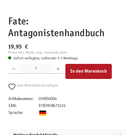
Fate:
Antagonistenhandbuch
19,95 €
Preise inkl. MwSt. zzgl. Versandkosten
Sofort verfügbar, Lieferzeit: 3-5 Werktage
Produkt Anzahl: Gib den gewünschten Wert ein oder benutze die Schaltflächen um die Anzahl zu erhöhen
In den Warenkorb
Zum Merkzettel hinzufügen
Artikelnummer:
UHR04004
EAN:
9783958671522
Sprache: