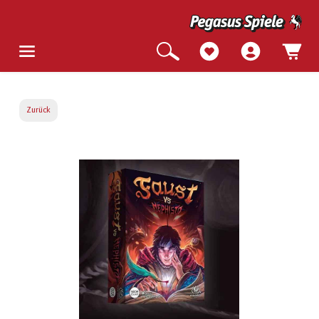
Zurück
Bildergalerie überspringen