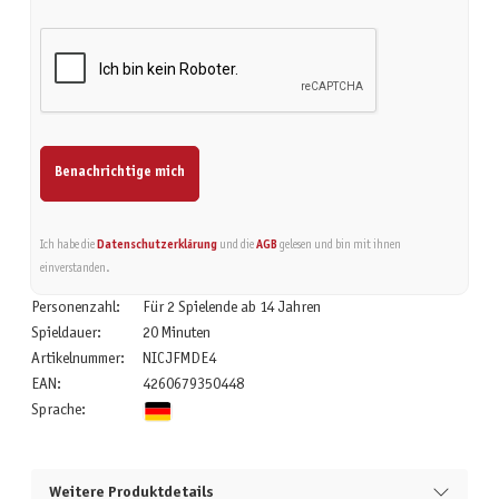
Benachrichtige mich
Ich habe die
Datenschutzerklärung
und die
AGB
gelesen und bin mit ihnen
einverstanden.
Personenzahl:
Für 2 Spielende ab 14 Jahren
Spieldauer:
20 Minuten
Artikelnummer:
NICJFMDE4
EAN:
4260679350448
Sprache:
Weitere Produktdetails