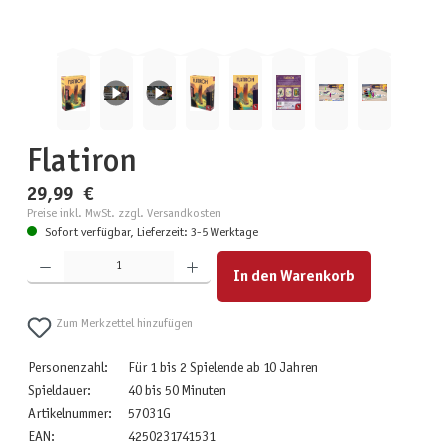
Flatiron
29,99 €
Preise inkl. MwSt. zzgl. Versandkosten
Sofort verfügbar, Lieferzeit: 3-5 Werktage
Produkt Anzahl: Gib den gewünschten Wert ein oder benutze die Schaltflächen um die Anzahl zu erhöhen
In den Warenkorb
Zum Merkzettel hinzufügen
Personenzahl:
Für 1 bis 2 Spielende ab 10 Jahren
Spieldauer:
40 bis 50 Minuten
Artikelnummer:
57031G
EAN:
4250231741531