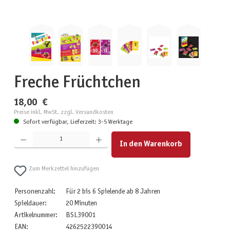
Freche Früchtchen
18,00 €
Preise inkl. MwSt. zzgl. Versandkosten
Sofort verfügbar, Lieferzeit: 3-5 Werktage
Produkt Anzahl: Gib den gewünschten Wert ein oder benutze die Schaltflächen um die Anzahl zu erhöhen
In den Warenkorb
Zum Merkzettel hinzufügen
Personenzahl:
Für 2 bis 6 Spielende ab 8 Jahren
Spieldauer:
20 Minuten
Artikelnummer:
BSL39001
EAN:
4262522390014