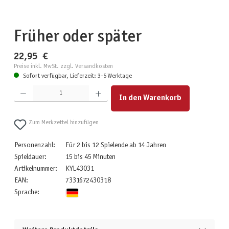
Früher oder später
22,95 €
Preise inkl. MwSt. zzgl. Versandkosten
Sofort verfügbar, Lieferzeit: 3-5 Werktage
Produkt Anzahl: Gib den gewünschten Wert ein oder benutze die Schaltflächen um die Anzahl zu erhöhen
In den Warenkorb
Zum Merkzettel hinzufügen
Personenzahl:
Für 2 bis 12 Spielende ab 14 Jahren
Spieldauer:
15 bis 45 Minuten
Artikelnummer:
KYL43031
EAN:
7331672430318
Sprache: