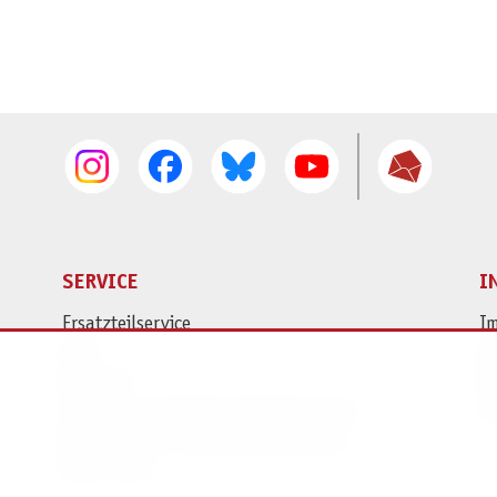
SERVICE
I
Ersatzteilservice
I
AGB
K
Widerruf
D
Versand- und Zahlungsbedingungen
Pr
Batterie- und Verpackungshinweise
B2B Portal