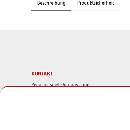
Beschreibung
Produktsicherheit
KONTAKT
Pegasus Spiele Verlags- und
Medienvertriebsgesellschaft mbH
Am Straßbach 3
61169 Friedberg (Deutschland)
+49 6031 72170