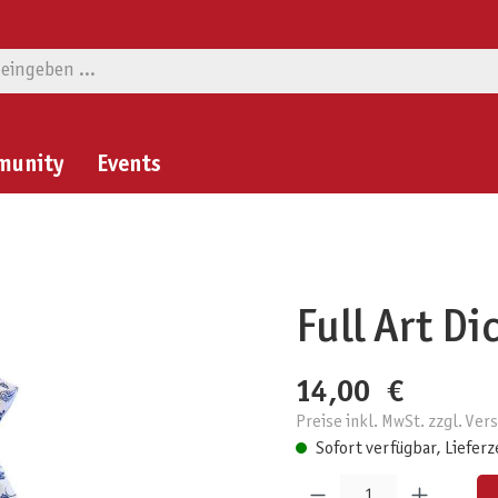
munity
Events
Full Art Di
14,00 €
Preise inkl. MwSt. zzgl. Ve
Sofort verfügbar, Lieferz
Produkt Anzahl: Gib den gewünschten W