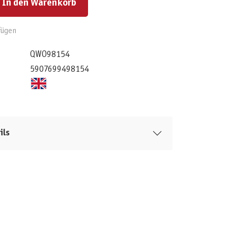
In den Warenkorb
fügen
QWO98154
5907699498154
ils