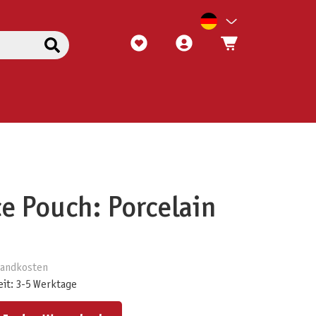
ce Pouch: Porcelain
rsandkosten
eit: 3-5 Werktage
ert ein oder benutze die Schaltflächen um die Anzahl zu erhöhen oder zu reduzieren.