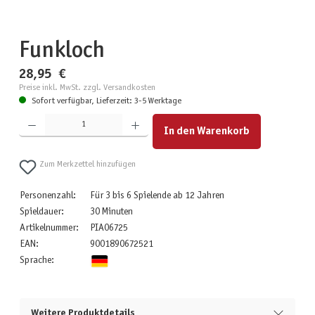
Funkloch
28,95 €
Preise inkl. MwSt. zzgl. Versandkosten
Sofort verfügbar, Lieferzeit: 3-5 Werktage
Produkt Anzahl: Gib den gewünschten Wert ein oder benutze die Schaltflächen um die Anzahl zu erhöhen
In den Warenkorb
Zum Merkzettel hinzufügen
Personenzahl:
Für 3 bis 6 Spielende ab 12 Jahren
Spieldauer:
30 Minuten
Artikelnummer:
PIA06725
EAN:
9001890672521
Sprache:
Weitere Produktdetails