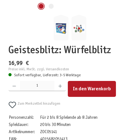
Geistesblitz: Würfelblitz
16,99 €
Preise inkl. MwSt. zzgl. Versandkosten
Sofort verfügbar, Lieferzeit: 3-5 Werktage
Produkt Anzahl: Gib den gewünschten Wert ein oder benutze die Schaltflächen um die Anzahl zu erhöhen
In den Warenkorb
Zum Merkzettel hinzufügen
Personenzahl:
Für 2 bis 8 Spielende ab 8 Jahren
Spieldauer:
20 bis 30 Minuten
Artikelnummer:
ZOC05141
EAN:
4015682051413