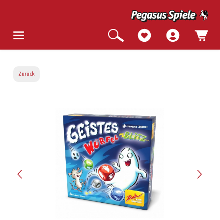
Zurück
Bildergalerie überspringen