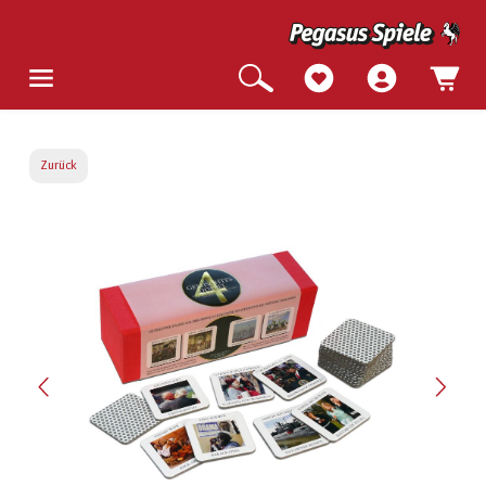
Zurück
Bildergalerie überspringen