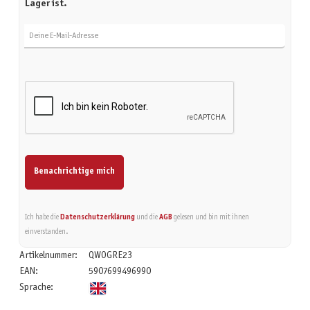
Lager ist.
Deine E-Mail-Adresse
Benachrichtige mich
Ich habe die
Datenschutzerklärung
und die
AGB
gelesen und bin mit ihnen
einverstanden.
Artikelnummer:
QWOGRE23
EAN:
5907699496990
Sprache: