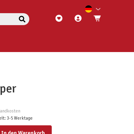
per
rsandkosten
eit: 3-5 Werktage
ert ein oder benutze die Schaltflächen um die Anzahl zu erhöhen oder zu reduzieren.
In den Warenkorb