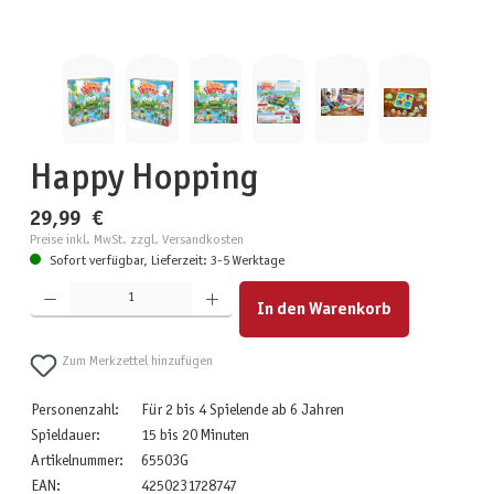
Happy Hopping
29,99 €
Preise inkl. MwSt. zzgl. Versandkosten
Sofort verfügbar, Lieferzeit: 3-5 Werktage
Produkt Anzahl: Gib den gewünschten Wert ein oder benutze die Schaltflächen um die Anzahl zu erhöhen
In den Warenkorb
Zum Merkzettel hinzufügen
Personenzahl:
Für 2 bis 4 Spielende ab 6 Jahren
Spieldauer:
15 bis 20 Minuten
Artikelnummer:
65503G
EAN:
4250231728747