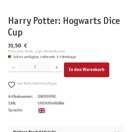
Harry Potter: Hogwarts Dice
Cup
31,50 €
Preise inkl. MwSt. zzgl. Versandkosten
Sofort verfügbar, Lieferzeit: 3-5 Werktage
Produkt Anzahl: Gib den gewünschten Wert ein oder benutze die Schaltflächen um die Anzahl zu erhöhen
In den Warenkorb
Zum Merkzettel hinzufügen
Artikelnummer:
QWO0HPAC
EAN:
5907699496884
Sprache: