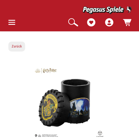
Zurück
Bildergalerie überspringen