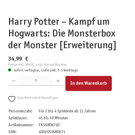
Harry Potter – Kampf um
Hogwarts: Die Monsterbox
der Monster [Erweiterung]
34,99 €
Preise inkl. MwSt. zzgl. Versandkosten
Sofort verfügbar, Lieferzeit: 3-5 Werktage
Produkt Anzahl: Gib den gewünschten Wert ein oder benutze die Schaltflächen um die Anzahl zu erhöhen
In den Warenkorb
Zum Merkzettel hinzufügen
Personenzahl:
Für 2 bis 4 Spielende ab 11 Jahren
Spieldauer:
45 bis 60 Minuten
Artikelnummer:
FKS6806710
EAN:
4002051680671