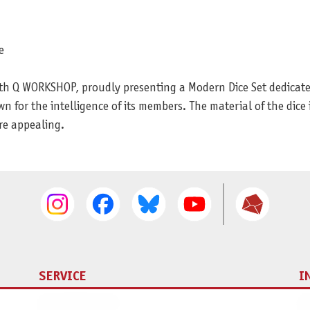
e
th Q WORKSHOP, proudly presenting a Modern Dice Set dedicated 
 for the intelligence of its members. The material of the dice 
re appealing.
SERVICE
I
Ersatzteilservice
I