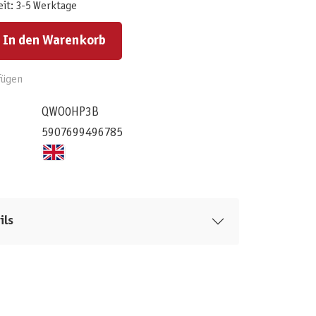
eit: 3-5 Werktage
ert ein oder benutze die Schaltflächen um die Anzahl zu erhöhen oder zu reduzieren.
In den Warenkorb
fügen
QWO0HP3B
5907699496785
ils