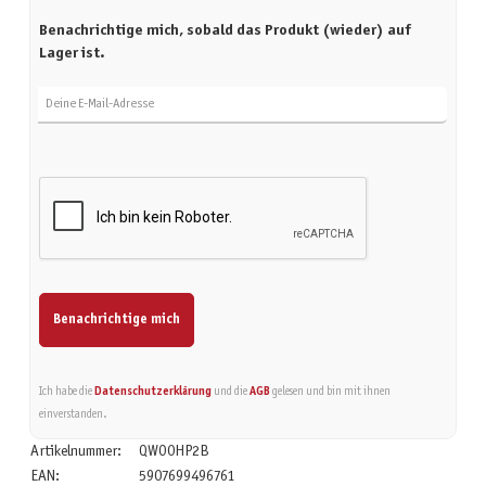
Benachrichtige mich, sobald das Produkt (wieder) auf
Lager ist.
Deine E-Mail-Adresse
Benachrichtige mich
Ich habe die
Datenschutzerklärung
und die
AGB
gelesen und bin mit ihnen
einverstanden.
Artikelnummer:
QWO0HP2B
EAN:
5907699496761