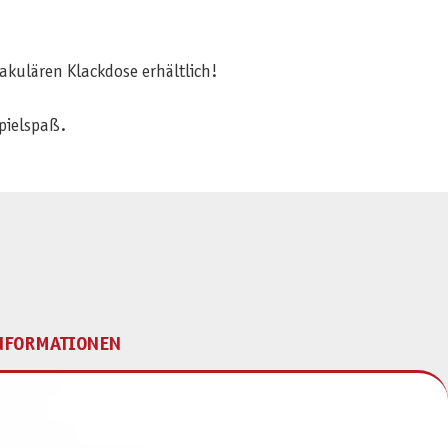
ktakulären Klackdose erhältlich!
pielspaß.
NFORMATIONEN
mpressum
ontakt
atenschutz