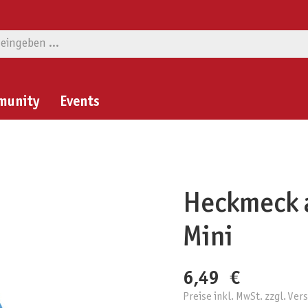
munity
Events
Heckmeck 
Mini
6,49 €
Preise inkl. MwSt. zzgl. Ve