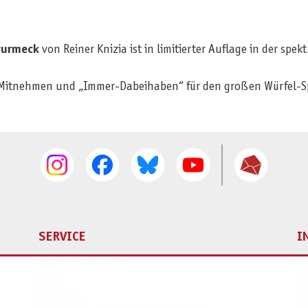
wurmeck
von Reiner Knizia ist in limitierter Auflage in der spe
um Mitnehmen und „Immer-Dabeihaben“ für den großen Würfel-S
SERVICE
I
Ersatzteilservice
I
AGB
K
Widerruf
D