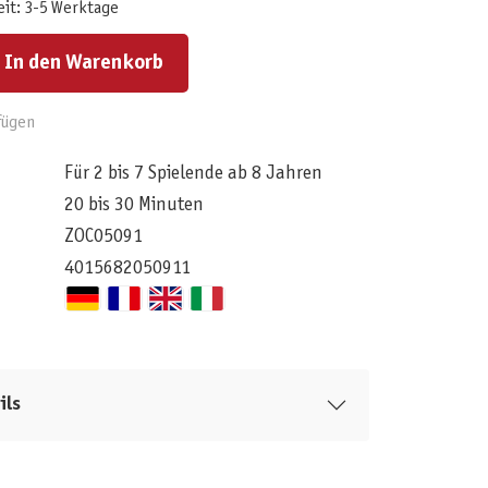
eit: 3-5 Werktage
ert ein oder benutze die Schaltflächen um die Anzahl zu erhöhen oder zu reduzieren.
In den Warenkorb
fügen
Für 2 bis 7 Spielende ab 8 Jahren
20 bis 30 Minuten
ZOC05091
4015682050911
ils