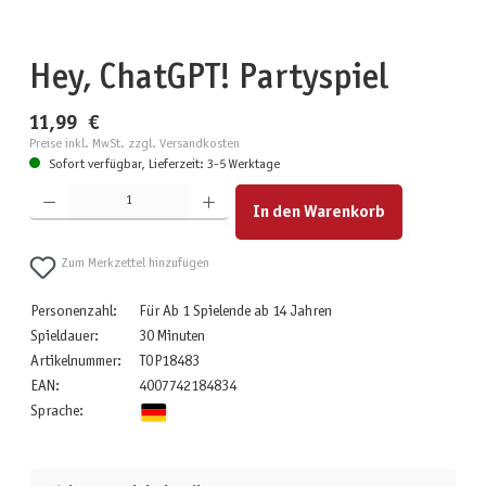
Hey, ChatGPT! Partyspiel
11,99 €
Preise inkl. MwSt. zzgl. Versandkosten
Sofort verfügbar, Lieferzeit: 3-5 Werktage
Produkt Anzahl: Gib den gewünschten Wert ein oder benutze die Schaltflächen um die Anzahl zu erhöhen
In den Warenkorb
Zum Merkzettel hinzufügen
Personenzahl:
Für Ab 1 Spielende ab 14 Jahren
Spieldauer:
30 Minuten
Artikelnummer:
TOP18483
EAN:
4007742184834
Sprache: