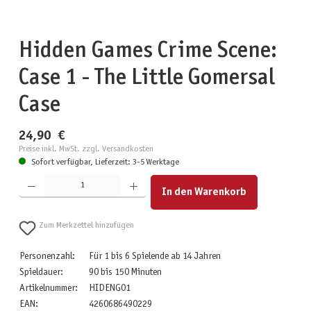
Hidden Games Crime Scene:
Case 1 - The Little Gomersal
Case
24,90 €
Preise inkl. MwSt. zzgl. Versandkosten
Sofort verfügbar, Lieferzeit: 3-5 Werktage
Produkt Anzahl: Gib den gewünschten Wert ein oder benutze die Schaltflächen um die Anzahl zu erhöhen
In den Warenkorb
Zum Merkzettel hinzufügen
Personenzahl:
Für 1 bis 6 Spielende ab 14 Jahren
Spieldauer:
90 bis 150 Minuten
Artikelnummer:
HIDENG01
EAN:
4260686490229