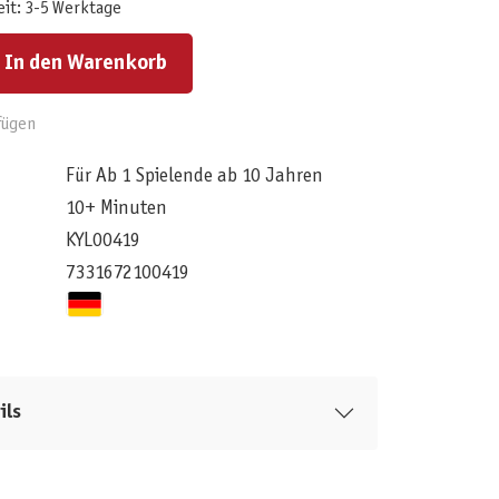
eit: 3-5 Werktage
ert ein oder benutze die Schaltflächen um die Anzahl zu erhöhen oder zu reduzieren.
In den Warenkorb
fügen
Für Ab 1 Spielende ab 10 Jahren
10+ Minuten
KYL00419
7331672100419
ils