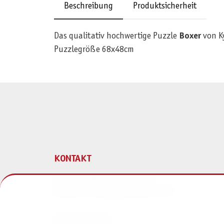
Beschreibung
Produktsicherheit
Das qualitativ hochwertige Puzzle
Boxer
von K
Puzzlegröße 68x48cm
KONTAKT
Pegasus Spiele Verlags- und
Medienvertriebsgesellschaft mbH
Am Straßbach 3