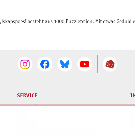
ylskapspoesi besteht aus 1000 Puzzleteilen. Mit etwas Geduld e
SERVICE
I
Ersatzteilservice
I
AGB
K
Widerruf
D
Versand- und Zahlungsbedingungen
Pr