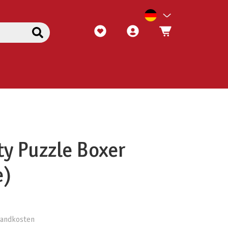
ty Puzzle Boxer
e)
rsandkosten