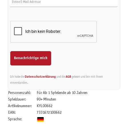
Benachrichtige mich
Ich habe die
Datenschutzerklärung
und die
AGB
gelesen und bin mit ihnen
einverstanden.
Personenzahl:
Für Ab 1 Spielende ab 10 Jahren
Spieldauer:
90+ Minuten
Artikelnummer:
KYL00662
EAN:
7331672100662
Sprache: