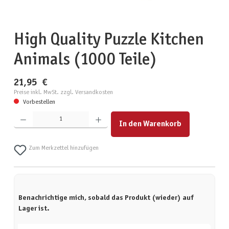
High Quality Puzzle Kitchen
Animals (1000 Teile)
21,95 €
Preise inkl. MwSt. zzgl. Versandkosten
Vorbestellen
Produkt Anzahl: Gib den gewünschten Wert ein oder benutze die Schaltflächen um die Anzahl zu erhöhen
In den Warenkorb
Zum Merkzettel hinzufügen
Benachrichtige mich, sobald das Produkt (wieder) auf
Lager ist.
Deine E-Mail-Adresse