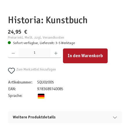
Historia: Kunstbuch
24,95 €
Preise inkl. MwSt. zzgl. Versandkosten
Sofort verfügbar, Lieferzeit: 3-5 Werktage
Produkt Anzahl: Gib den gewünschten Wert ein oder benutze die Schaltflächen um die Anzahl zu erhöhen
In den Warenkorb
Zum Merkzettel hinzufügen
Artikelnummer:
SQU02005
EAN:
9783689740085
Sprache:
Weitere Produktdetails