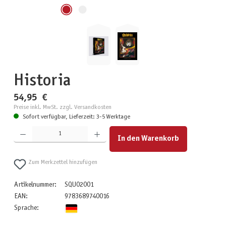
Historia
54,95 €
Preise inkl. MwSt. zzgl. Versandkosten
Sofort verfügbar, Lieferzeit: 3-5 Werktage
Produkt Anzahl: Gib den gewünschten Wert ein oder benutze die Schaltflächen um die Anzahl zu erhöhen
In den Warenkorb
Zum Merkzettel hinzufügen
Artikelnummer:
SQU02001
EAN:
9783689740016
Sprache: