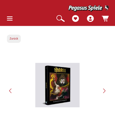
Zurück
Bildergalerie überspringen